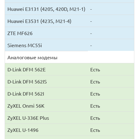
Huawei E3131 (420S, 420D, М21-1)
-
Huawei E3531 (423S, M21-4)
-
ZTE MF626
-
Siemens MC55i
-
Аналоговые модемы
D-Link DFM 562E
Есть
D-Link DFM 562IS
Есть
D-Link DFM 562I
Есть
ZyXEL Onmi 56K
Есть
ZyXEL U-336E Plus
Есть
ZyXEL U-1496
Есть