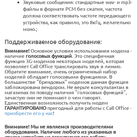
Звуковые сообщения: стандартные wav- и mp3-
файлы в формате PCM без сжатия, частота
должна соответствовать частоте передающего
устройства, как правило, это 8кГц, желательно
моно.;
Поддерживаемое оборудование:
Внимание!
Основное условия использования модема -
наличие
голосовых функций
. Это специфичная
функция 3G-модемов некоторых моделей, которая
позволяет Call Office транслировать звук в линию.
Обратите внимание, очень ограниченный набор
моделей обладает голосовыми функциями. В
большинстве "брендовых" модемов данная функция
заблокирована вендором. Не верьте консультантам в
магазинах по поводу наличия "голосовых функций",
зачастую они не понимают о чем говорят.
Единственная возможность получить модем
ГАРАНТИРОВАНО
пригодный для работы с Call Office -
приобрести его у нас
!
Внимание! Мы не являемся производителями
оборудования. Наличие любого из указанных в
списке устройств не гарантирует его работу.