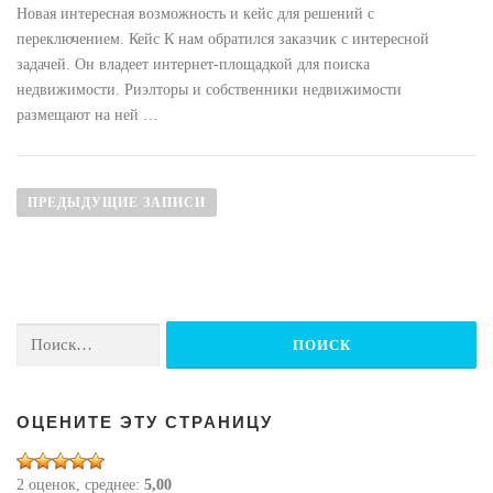
Новая интересная возможность и кейс для решений с
переключением. Кейс К нам обратился заказчик с интересной
задачей. Он владеет интернет-площадкой для поиска
недвижимости. Риэлторы и собственники недвижимости
размещают на ней …
Н
а
ПРЕДЫДУЩИЕ ЗАПИСИ
в
и
г
а
Найти:
ц
и
я
п
ОЦЕНИТЕ ЭТУ СТРАНИЦУ
о
з
2 оценок, среднее:
5,00