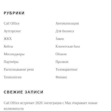
а
п
РУБРИКИ
и
с
Call Office
Автоматизация
я
Аутсорсинг
Для бизнеса
м
ЖКХ
Закон
Кейсы
Клиентская база
Мессенджеры
Обзвон
Партнёры
Прозвон
Распознавание речи
Телемаркетинг
Технологии
Финанс
СВЕЖИЕ ЗАПИСИ
Call Office встречает 2026: интеграция с Max открывает новые
возможности