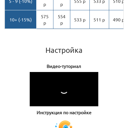
5 - 9 (-10%)
555 р
533 р
510 р
р
р
575
554
10+ (-15%)
533 р
511 р
490 р
р
р
Настройка
Видео-туториал
Инструкция по настройке