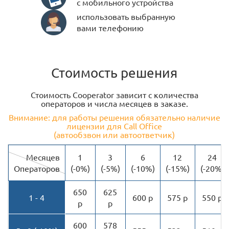
с мобильного устройства
использовать выбранную
вами телефонию
Стоимость решения
Стоимость Cooperator зависит с количества
операторов и числа месяцев в заказе.
Внимание: для работы решения обязательно наличие
лицензии для Call Office
(автообзвон или автоответчик)
Месяцев
1
3
6
12
24
Операторов
(-0%)
(-5%)
(-10%)
(-15%)
(-20%)
650
625
1 - 4
600 р
575 р
550 р
р
р
600
578