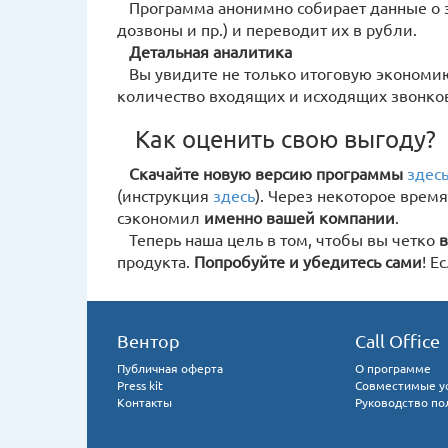
Программа анонимно собирает данные о з
дозвоны и пр.) и переводит их в рубли.
Детальная аналитика
Вы увидите не только итоговую экономию,
количество входящих и исходящих звонков,
Как оценить свою выгоду?
Скачайте новую версию программы
здес
(инструкция
здесь
). Через некоторое время
сэкономил
именно вашей компании
.
Теперь наша цель в том, чтобы вы четко
в
продукта.
Попробуйте и убедитесь сами
! Е
Вентор
Call Office
Публичная оферта
О программе
Press kit
Совместимые у
Контакты
Руководство по