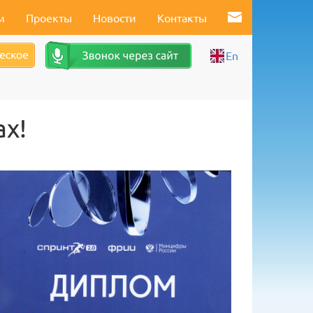
м
Проекты
Новости
Контакты
En
ах!