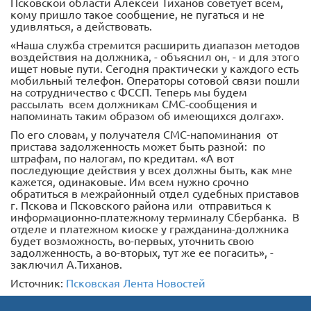
Псковской области Алексей Тиханов советует всем,
кому пришло такое сообщение, не пугаться и не
удивляться, а действовать.
«Наша служба стремится расширить диапазон методов
воздействия на должника, - объяснил он, - и для этого
ищет новые пути. Сегодня практически у каждого есть
мобильный телефон. Операторы сотовой связи пошли
на сотрудничество с ФССП. Теперь мы будем
рассылать всем должникам СМС-сообщения и
напоминать таким образом об имеющихся долгах».
По его словам, у получателя СМС-напоминания от
пристава задолженность может быть разной: по
штрафам, по налогам, по кредитам. «А вот
последующие действия у всех должны быть, как мне
кажется, одинаковые. Им всем нужно срочно
обратиться в межрайонный отдел судебных приставов
г. Пскова и Псковского района или отправиться к
информационно-платежному терминалу Сбербанка. В
отделе и платежном киоске у гражданина-должника
будет возможность, во-первых, уточнить свою
задолженность, а во-вторых, тут же ее погасить», -
заключил А.Тиханов.
Источник:
Псковская Лента Новостей