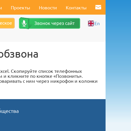
м
Проекты
Новости
Контакты
En
 обзвона
xcel. Скопируйте список телефонных
м и кликните по кнопке «Позвонить».
оваривать с ним через микрофон и колонки
бщества