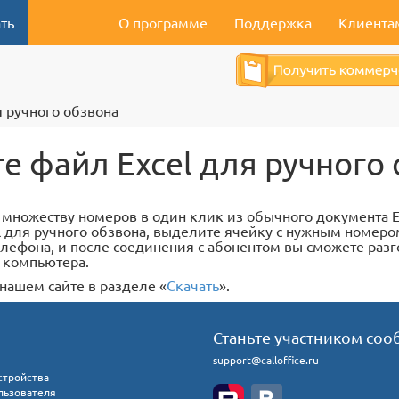
ть
О программе
Поддержка
Клиента
я ручного обзвона
е файл Excel для ручного
 множеству номеров в один клик из обычного документа E
cel для ручного обзвона, выделите ячейку с нужным номеро
лефона, и после соединения с абонентом вы сможете разг
 компьютера.
нашем сайте в разделе «
Скачать
».
Станьте участником соо
support@calloffice.ru
стройства
льзователя