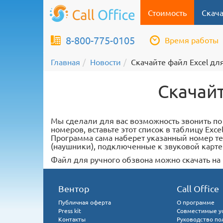
Стоимость
Скача
8-800-775-0105
Время работы
Главная
Новости
Скачайте файл Excel дл
Скачайт
Мы сделали для вас возможность звонить по
номеров, вставьте этот список в таблицу Ex
Программа сама наберет указанный номер те
(наушники), подключенные к звуковой карте
Файл для ручного обзвона можно скачать на 
Вентор
Call Office
Публичная оферта
О программе
Press kit
Совместимые у
Контакты
Руководство по