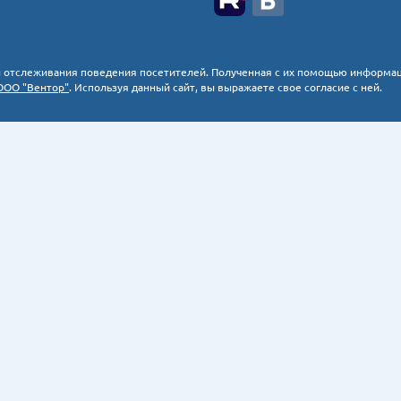
мы отслеживания поведения посетителей. Полученная с их помощью информа
ООО "Вентор"
. Используя данный сайт, вы выражаете свое согласие с ней.