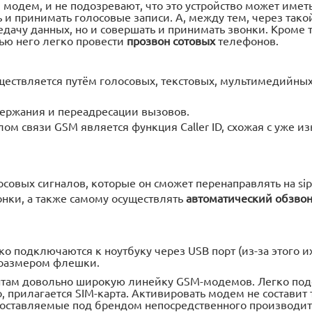
одем, и не подозревают, что это устройство может иметь
 и принимать голосовые записи. А, между тем, через тако
дачу данных, но и совершать и принимать звонки. Кроме т
ью него легко провести
прозвон сотовых
телефонов.
ествляется путём голосовых, текстовых, мультимедийны
ержания и переадресации вызовов.
ом связи GSM является функция Caller ID, схожая с уже и
осовых сигналов, которые он сможет перенаправлять на sip
онки, а также самому осуществлять
автоматический обзво
 подключаются к ноутбуку через USB порт (из-за этого 
 размером флешки.
нтам довольно широкую линейку GSM-модемов. Легко под
, прилагается SIM-карта. Активировать модем не составит т
оставляемые под брендом непосредственного производит