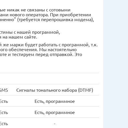
е никак не связаны с сотовыми
гами нового оператора. При приобретении
зненно" (требуется перепрошивка модема),
естимы с нашей программой,
 на нашем сайте.
же марки будет работать с программой, т.к.
ого обеспечения. Мы настоятельно
е и тестируем перед отправкой. Это
SMS
Сигналы тонального набора (DTMF)
Есть
Есть, программное
Есть
Есть, программное
Есть
-