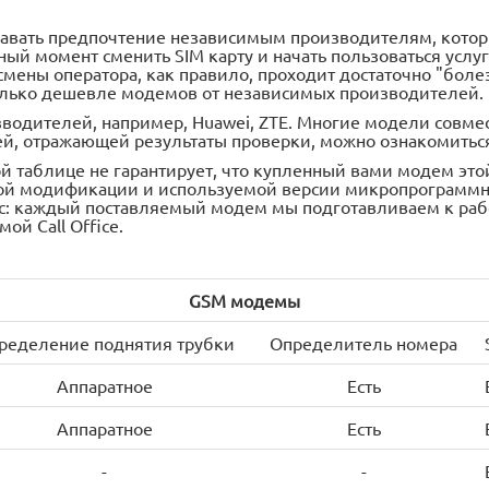
авать предпочтение независимым производителям, которы
ный момент сменить SIM карту и начать пользоваться услу
мены оператора, как правило, проходит достаточно "боле
колько дешевле модемов от независимых производителей.
зводителей, например, Huawei, ZTE. Многие модели совм
цей, отражающей результаты проверки, можно ознакомиться
таблице не гарантирует, что купленный вами модем этой 
ой модификации и используемой версии микропрограммн
: каждый поставляемый модем мы подготавливаем к работ
ой Call Office.
GSM модемы
ределение поднятия трубки
Определитель номера
Аппаратное
Есть
Аппаратное
Есть
-
-