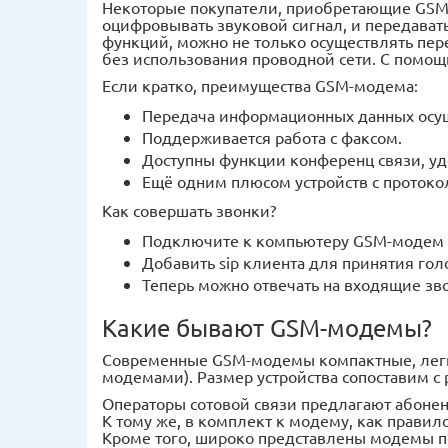
Некоторые покупатели, приобретающие GSM м
оцифровывать звуковой сигнал, и передавать
функций, можно не только осуществлять пере
без использования проводной сети. С помощ
Если кратко, преимущества GSM-модема:
Передача информационных данных осущ
Поддерживается работа с факсом.
Доступны функции конференц связи, уд
Ещё одним плюсом устройств с протокол
Как совершать звонки?
Подключите к компьютеру GSM-модем
Добавить sip клиента для принятия гол
Теперь можно отвечать на входящие зв
Какие бывают GSM-модемы?
Современные GSM-модемы компактные, легко
модемами). Размер устройства сопоставим с
Операторы сотовой связи предлагают абоне
К тому же, в комплект к модему, как правило
Кроме того, широко представлены модемы п