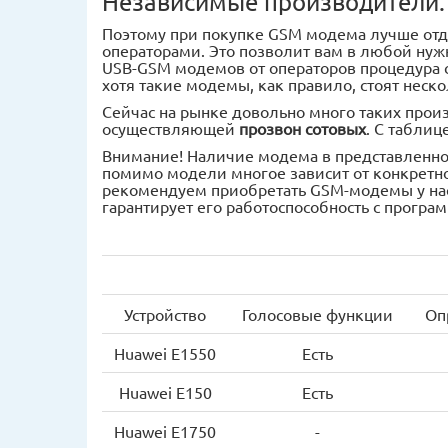
Независимые производители.
Поэтому при покупке GSM модема лучше отд
операторами. Это позволит вам в любой нуж
USB-GSM модемов от операторов процедура с
хотя такие модемы, как правило, стоят нес
Сейчас на рынке довольно много таких прои
осуществляющей
прозвон сотовых
. С табли
Внимание! Наличие модема в представленной 
помимо модели многое зависит от конкретн
рекомендуем приобретать GSM-модемы у нас
гарантирует его работоспособность с программ
Устройство
Голосовые функции
Оп
Huawei E1550
Есть
Huawei E150
Есть
Huawei E1750
-